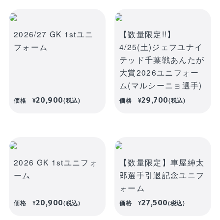
WEBショップ限定グッズ
アウトドア
ray・書籍
LIMITEDユニフォーム
キッズ
アクセサリー
2026/27 GK 1stユニ
【数量限定!!】
DVD・Bluray・書籍
フォーム
4/25(土)ジェフユナイ
トラベル
テッド千葉戦あんたが
注目ワード
DVD・Blu-ray
ぬいぐるみ
大賞2026ユニフォー
ム(マルシーニョ選手)
カレンダー
ペット
NEWアイテム
タオル・マフラー
20,900
29,700
価格
¥
(税込)
価格
¥
(税込)
トレカ
後援会マイページ
レイングッズ
応戦雑貨
Tシャツ
ご利用ガイド
書籍
応援雑貨
お知らせ
2026 GK 1stユニフォ
【数量限定】車屋紳太
生活雑貨(ホーム&キッチン)
お気に入り
ーム
郎選手引退記念ユニフ
特定商取引法について
文具・ステーショナリー
ォーム
プライバシーポリシー
20,900
27,500
価格
¥
(税込)
価格
¥
(税込)
その他