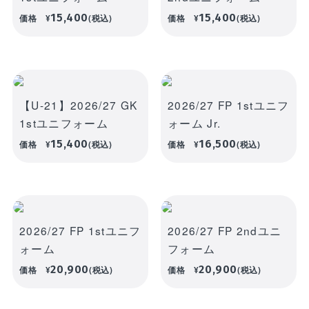
新着商品
15,400
15,400
価格
¥
(税込)
価格
¥
(税込)
ユニフォーム
ライフスタイル
コラボレーショ
ランキング
ン
お気に入り
【U-21】2026/27 GK
2026/27 FP 1stユニフ
SALE
1stユニフォーム
ォーム Jr.
商品一覧
15,400
16,500
価格
¥
(税込)
価格
¥
(税込)
バラエティ雑貨
WEBショップ
キッズ
ユニフォーム
限定グッズ
30周年記念アイテム
FP1st
ライフスタイル
FP2nd
2026/27 FP 1stユニフ
2026/27 FP 2ndユニ
ォーム
フォーム
コラボレーション
GK1st
20,900
20,900
価格
¥
(税込)
価格
¥
(税込)
バラエティ雑貨
GK2nd・3rd
DVD・Blu-