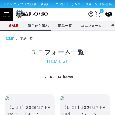
ファンクラブ〈後援会〉会員(ジュニア除く)は 5,980円以上で送料無料
0
account_circle
shopping_cart
CLOSE
MENU
CLOSE
SALE
選手から選ぶ
商品一覧
ユニフォーム
ラ
HOME
商品一覧
NEWアイテム
タオル・マフラー
応戦雑貨
ユニフォーム一覧
Tシャツ
ITEM LIST
receipt_long
account_circle
購入履歴
ログイン
1 - 14
/
14
items
SALE
選手から選ぶ
商品一覧
credit_card
shopping_cart
決済情報
カート
を見る
選手から選ぶ
【U-21】2026/27 FP
【U-21】2026/27 FP
1stユニフォーム
2ndユニフォーム