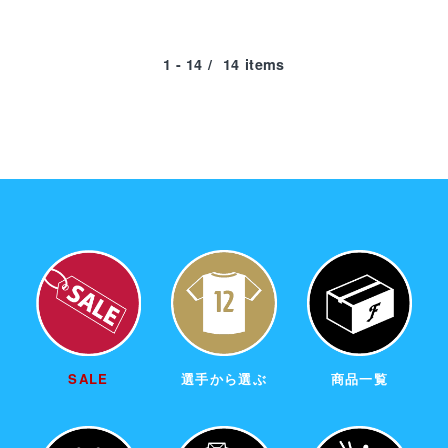
1 - 14
/
14
items
receipt_long
購入履歴
credit_card
決済情報
SALE
選手から選ぶ
商品一覧