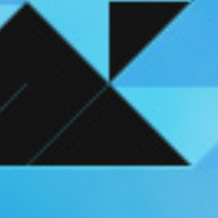
新着商品
ユニフォーム
ライフスタイル
コラボレーショ
ランキング
ン
お気に入り
SALE
商品一覧
バラエティ雑貨
WEBショップ
キッズ
ユニフォーム
限定グッズ
30周年記念アイテム
FP1st
ライフスタイル
FP2nd
コラボレーション
GK1st
バラエティ雑貨
GK2nd・3rd
DVD・Blu-