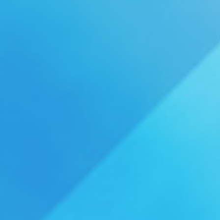
WEBショップ限定グッズ
アウトドア
ray・書籍
LIMITEDユニフォーム
キッズ
アクセサリー
DVD・Bluray・書籍
トラベル
注目ワード
DVD・Blu-ray
ぬいぐるみ
カレンダー
ペット
NEWアイテム
タオル・マフラー
トレカ
後援会マイページ
レイングッズ
応戦雑貨
Tシャツ
ご利用ガイド
書籍
応援雑貨
お知らせ
生活雑貨(ホーム&キッチン)
お気に入り
特定商取引法について
文具・ステーショナリー
プライバシーポリシー
その他