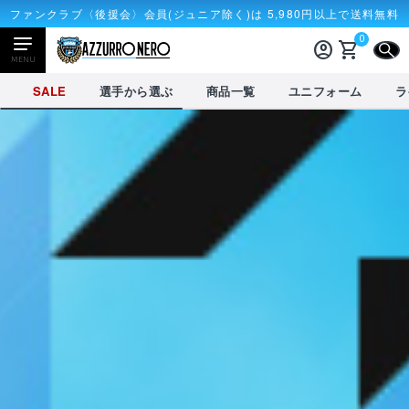
ファンクラブ〈後援会〉会員(ジュニア除く)は 5,980円以上で送料無料
0
account_circle
shopping_cart
CLOSE
MENU
CLOSE
SALE
選手から選ぶ
商品一覧
ユニフォーム
ラ
NEWアイテム
タオル・マフラー
応戦雑貨
Tシャツ
receipt_long
account_circle
購入履歴
ログイン
SALE
選手から選ぶ
商品一覧
credit_card
shopping_cart
決済情報
カート
を見る
選手から選ぶ