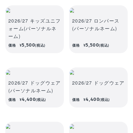
WEBショップ限定グッズ
アウトドア
ray・書籍
LIMITEDユニフォーム
キッズ
アクセサリー
2026/27 キッズユニフ
2026/27 ロンパース
DVD・Bluray・書籍
ォーム(パーソナルネ
(パーソナルネーム)
トラベル
ーム)
注目ワード
DVD・Blu-ray
ぬいぐるみ
5,500
5,500
価格
¥
(税込)
価格
¥
(税込)
カレンダー
ペット
NEWアイテム
タオル・マフラー
トレカ
後援会マイページ
レイングッズ
応戦雑貨
Tシャツ
ご利用ガイド
書籍
2026/27 ドッグウェア
2026/27 ドッグウェア
応援雑貨
お知らせ
(パーソナルネーム)
生活雑貨(ホーム&キッチン)
4,400
4,400
お気に入り
価格
¥
(税込)
価格
¥
(税込)
特定商取引法について
文具・ステーショナリー
プライバシーポリシー
その他