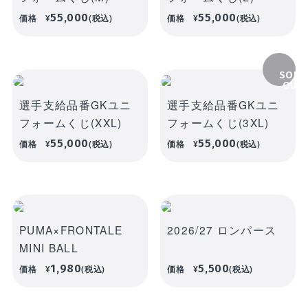
新着商品
55,000
55,000
価格
¥
(税込)
価格
¥
(税込)
ユニフォーム
ライフスタイル
コラボレーショ
ランキング
ン
お気に入り
SOLD
OUT
選手支給品番GKユニ
選手支給品番GKユニ
SALE
フォームくじ(XXL)
フォームくじ(3XL)
商品一覧
55,000
55,000
価格
¥
(税込)
価格
¥
(税込)
バラエティ雑貨
WEBショップ
キッズ
ユニフォーム
限定グッズ
30周年記念アイテム
FP1st
ライフスタイル
FP2nd
PUMA×FRONTALE
2026/27 ロンパース
MINI BALL
コラボレーション
GK1st
1,980
5,500
価格
¥
(税込)
価格
¥
(税込)
バラエティ雑貨
GK2nd・3rd
DVD・Blu-