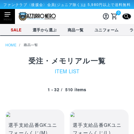
ファンクラブ〈後援会〉会員(ジュニア除く)は 5,980円以上で送料無料
0
account_circle
shopping_cart
CLOSE
MENU
CLOSE
SALE
選手から選ぶ
商品一覧
ユニフォーム
ラ
HOME
商品一覧
NEWアイテム
タオル・マフラー
応戦雑貨
受注・メモリアル一覧
Tシャツ
ITEM LIST
receipt_long
account_circle
購入履歴
ログイン
1 - 32
/
510
items
SALE
選手から選ぶ
商品一覧
credit_card
shopping_cart
決済情報
カート
を見る
選手から選ぶ
選手支給品番GKユニ
選手支給品番GKユニ
フォームくじ(M)
フォームくじ(L)