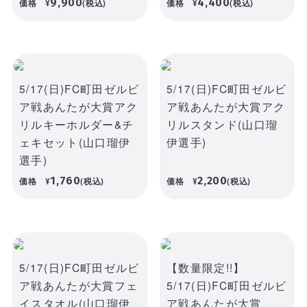
9,900
4,400
価格
¥
(税込)
価格
¥
(税込)
5/17(日)FC町田ゼルビ
5/17(日)FC町田ゼルビ
ア戦あんたが大賞アク
ア戦あんたが大賞アク
リルキーホルダー&チ
リルスタンド(山口瑠
ェキセット(山口瑠伊
伊選手)
選手)
1,760
2,200
価格
¥
(税込)
価格
¥
(税込)
receipt_long
購入履歴
5/17(日)FC町田ゼルビ
【数量限定!!】
credit_card
決済情報
ア戦あんたが大賞フェ
5/17(日)FC町田ゼルビ
イスタオル(山口瑠伊
ア戦あんたが大賞