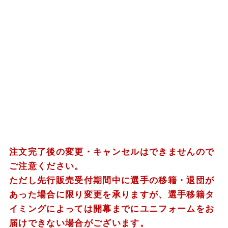
［通常］販売期間
一般販売［通常］
8
月
14
日(金)
11:30
～
お届け予定
注文日から通常4～6週間ほどでのお届けとなりま
す。
ATTENTION
注意事項
重要
注文完了後の変更・キャンセルはできませんので
ご注意ください。
ただし先行販売受付期間中に選手の移籍・退団が
あった場合に限り変更を承りますが、選手移籍タ
イミングによっては開幕までにユニフォームをお
届けできない場合がございます。