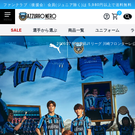
ファンクラブ〈後援会〉会員(ジュニア除く)は 5,980円以上で送料無料
0
account_circle
shopping_cart
CLOSE
MENU
SALE
選手から選ぶ
商品一覧
ユニフォーム
ラ
HOME
特集ページ一覧
2026/27 明治安田J1リーグ 川崎フロンター
NEWアイテム
タオル・マフラー
応戦雑貨
receipt_long
account_circle
購入履歴
ログイン
credit_card
shopping_cart
決済情報
カート
を見
選手から選ぶ
SALE
選手から選ぶ
新着商品