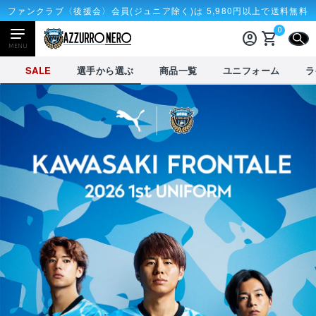
ファンクラブ〈後援会〉会員(ジュニア除く)は 5,980円以上で送料無料
0
account_circle
shopping_cart
CLOSE
MENU
SALE
選手から選ぶ
商品一覧
ユニフォーム
ラ
NEWアイテム
タオル・マフラー
応
receipt_long
account_circle
購入履歴
ログ
credit_card
shopping_cart
決済情報
カー
選手から選ぶ
SALE
選手から選ぶ
新着商品