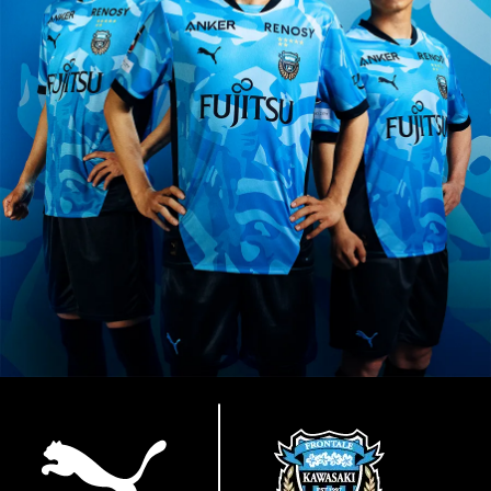
ランキング
お気に入り
SALE
商品一覧
ユニフォーム
ライフスタイル
ユニフォーム
30周年記念アイテム
FP1st
ライフスタイル
FP2nd
コラボレーション
GK1st
バラエティ雑貨
GK2nd・3rd
WEBショップ限定グッズ
アウトドア
LIMITEDユニフォーム
バラエティ雑貨
WEBショップ限定グッズ