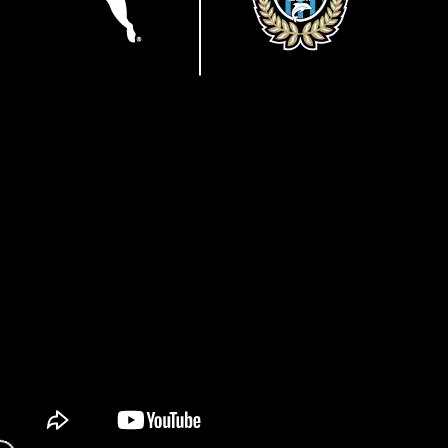
キッズ
アクセサリー
DVD・Bluray・書籍
トラベル
DVD・Blu-ray
ぬいぐるみ
カレンダー
ペット
トレカ
後援会マイページ
レイングッズ
ご利用ガイド
書籍
DVD・Blu-ray・書籍
応援雑貨
お知らせ
生活雑貨(ホーム&キッチン)
お気に入り
特定商取引法について
文具・ステーショナリー
注目ワード
プライバシーポリシー
その他
NEWアイテム
タオル・マフラー
応