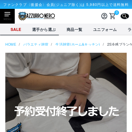
ファンクラブ〈後援会〉会員(ジュニア除く)は 5,980円以上で送料無料
0
account_circle
shopping_cart
CLOSE
MENU
CLOSE
SALE
選手から選ぶ
商品一覧
ユニフォーム
ラ
HOME
バラエティ雑貨
生活雑貨(ホーム&キッチン)
25冷感ブラン
NEWアイテム
タオル・マフラー
応戦雑貨
Tシャツ
receipt_long
account_circle
購入履歴
ログイン
SALE
選手から選ぶ
商品一覧
credit_card
shopping_cart
決済情報
カート
を見る
選手から選ぶ