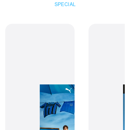
SPECIAL
receipt_long
購入履歴
credit_card
決済情報