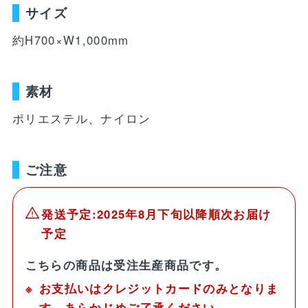
WEBショップ限定グッズ
アウトドア
ray・書籍
サイズ
LIMITEDユニフォーム
キッズ
アクセサリー
約H700×W1,000mm
DVD・Bluray・書籍
トラベル
注目ワード
素材
DVD・Blu-ray
ぬいぐるみ
ポリエステル、ナイロン
カレンダー
ペット
NEWアイテム
タオル・マフラー
トレカ
後援会マイページ
レイングッズ
応戦雑貨
Tシャツ
ご注意
ご利用ガイド
書籍
応援雑貨
お知らせ
発送予定:2025年8月下旬以降順次お届け
生活雑貨(ホーム&キッチン)
お気に入り
予定
特定商取引法について
文具・ステーショナリー
こちらの商品は受注生産商品です。
プライバシーポリシー
お支払いはクレジットカードのみとなりま
その他
す。あらかじめご了承ください。