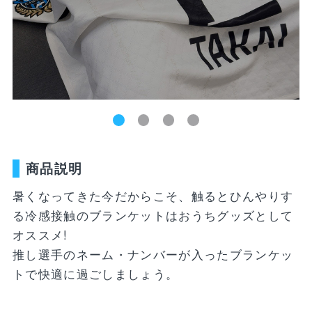
新着商品
ユニフォーム
ライフスタイル
コラボレーショ
ランキング
ン
お気に入り
SALE
商品一覧
商品説明
バラエティ雑貨
WEBショップ
キッズ
ユニフォーム
限定グッズ
暑くなってきた今だからこそ、触るとひんやりす
30周年記念アイテム
FP1st
る冷感接触のブランケットはおうちグッズとして
ライフスタイル
FP2nd
オススメ!
推し選手のネーム・ナンバーが入ったブランケッ
コラボレーション
GK1st
トで快適に過ごしましょう。
バラエティ雑貨
GK2nd・3rd
DVD・Blu-