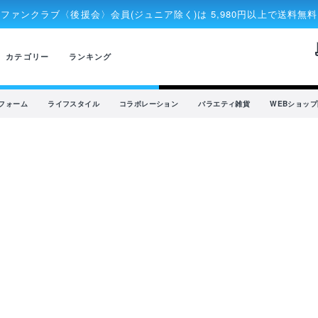
ファンクラブ〈後援会〉会員(ジュニア除く)は 5,980円以上で送料無料
rec
カテゴリー
ランキング
フォーム
ライフスタイル
コラボレーション
バラエティ雑貨
WEBショッ