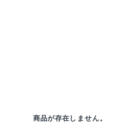
receipt_long
購入履歴
credit_card
商品が存在しません。
決済情報