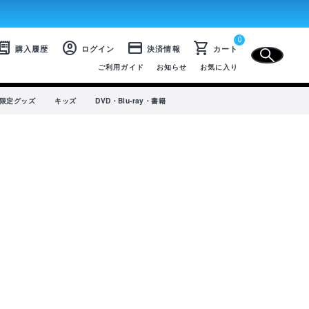
0
CLOSE
eipt_long
account_circle
credit_card
shopping_cart
購入履歴
ログイン
決済情報
カート
ご利用ガイド
お知らせ
お気に入り
プ限定グッズ
キッズ
DVD・Blu-ray・書籍
SALE
選手から選ぶ
商品一覧
ユニフォーム
ライフスタイル
コラボレーション