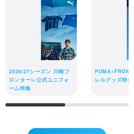
ハロウィンフェイスタオル
カートの商品は現時点ではお客様のため
に確保されておりません。商品の在庫状
2026/27シーズン 川崎フ
PUMA×FRON
況によっては、カートに入れた後でも品
ロンターレ公式ユニフォ
レルグッズ特集
切れになる可能性がございます。
ーム特集
ご注文完了後の変更・キャンセル・返
receipt_long
品・交換は一切お受け出来ません。予め
購入履歴
ご了承ください。
credit_card
決済情報
購入手続きへ進む