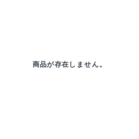
receipt_long
購入履歴
商品が存在しません。
credit_card
決済情報