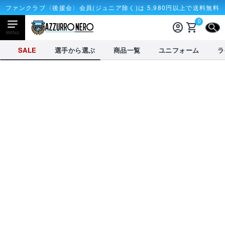
ファンクラブ〈後援会〉会員(ジュニア除く)は 5,980円以上で送料無料
0
account_circle
shopping_cart
CLOSE
MENU
CLOSE
SALE
選手から選ぶ
商品一覧
ユニフォーム
ラ
NEWアイテム
タオル・マフラー
応戦雑貨
Tシャツ
receipt_long
account_circle
購入履歴
ログイン
SALE
選手から選ぶ
商品一覧
credit_card
shopping_cart
決済情報
カート
を見る
選手から選ぶ