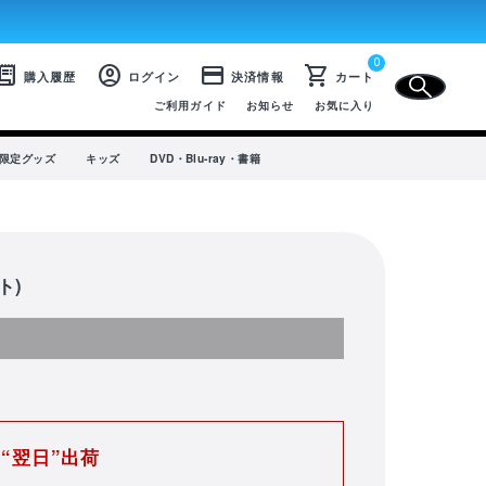
0
CLOSE
eipt_long
account_circle
credit_card
shopping_cart
購入履歴
ログイン
決済情報
カート
ご利用ガイド
お知らせ
お気に入り
プ限定グッズ
キッズ
DVD・Blu-ray・書籍
ト)
SALE
選手から選ぶ
商品一覧
“翌日”出荷
ユニフォーム
ライフスタイル
コラボレーション