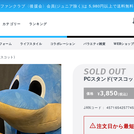
ファンクラブ〈後援会〉会員(ジュニア除く)は 5,980円以上で送料無料
rec
カテゴリー
ランキング
フォーム
ライフスタイル
コラボレーション
バラエティ雑貨
WEBショッ
マスコット)
SOLD OUT
PCスタンド(マスコッ
3,850
価格
¥
(税込)
JANコード： 4571654257745
注文日から最短