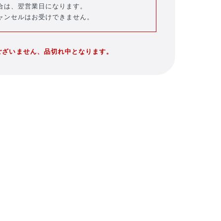
合は、翌営業日になります。
ャンセルはお受けできません。
ございません、品切れ中となります。
バラエティ雑貨
WEBショップ限
キッズ
定グッズ
DVD・Blu-ray・
書籍
注目ワード