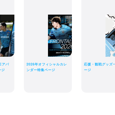
receipt_long
購入履歴
credit_card
の商品は現時点ではお客様のために確保されておりません。商品の在庫
決済情報
カートに入れた後でも品切れになる可能性がございます。
完了後の変更・キャンセル・返品・交換は一切お受け出来ません。予め
LEアパ
2026年オフィシャルカレ
応援・観戦グッズ
ショッピングを続ける
購入手続きへ進む
ージ
ンダー特集ページ
ージ