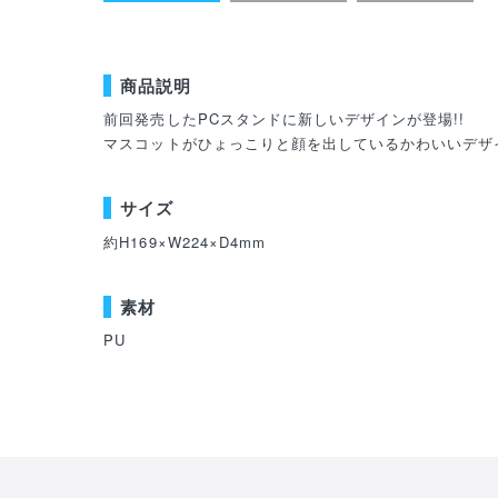
商品説明
前回発売したPCスタンドに新しいデザインが登場!!
マスコットがひょっこりと顔を出しているかわいいデザ
サイズ
約H169×W224×D4mm
素材
PU