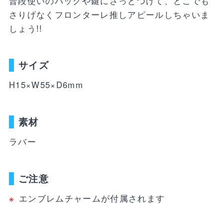
普段使いのバッグや鍵にさっとつけて、どこでも
WEBショップ限定グッズ
アウトドア
ray・書籍
LIMITEDユニフォーム
さりげなくフロンターレ推しアピールしちゃいま
キッズ
アクセサリー
しょう!!
DVD・Bluray・書籍
トラベル
サイズ
注目ワード
DVD・Blu-ray
ぬいぐるみ
H15×W55×D6mm
カレンダー
ペット
NEWアイテム
タオル・マフラー
トレカ
後援会マイページ
レイングッズ
応戦雑貨
Tシャツ
素材
ご利用ガイド
書籍
ラバー
応援雑貨
お知らせ
生活雑貨(ホーム&キッチン)
お気に入り
ご注意
特定商取引法について
文具・ステーショナリー
エンブレムチャームが付属されます
プライバシーポリシー
その他