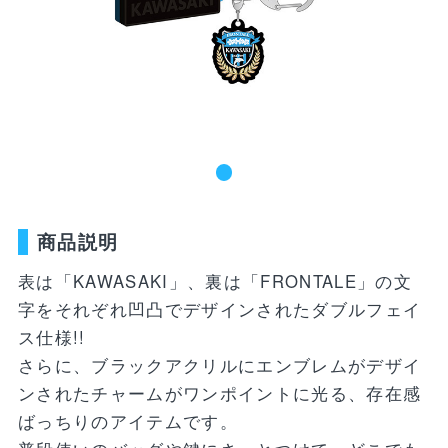
新着商品
ユニフォーム
ライフスタイル
コラボレーショ
ランキング
ン
お気に入り
SALE
商品一覧
商品説明
バラエティ雑貨
WEBショップ
キッズ
ユニフォーム
限定グッズ
表は「KAWASAKI」、裏は「FRONTALE」の文
30周年記念アイテム
FP1st
字をそれぞれ凹凸でデザインされたダブルフェイ
ライフスタイル
FP2nd
ス仕様!!
さらに、ブラックアクリルにエンブレムがデザイ
コラボレーション
GK1st
ンされたチャームがワンポイントに光る、存在感
バラエティ雑貨
ばっちりのアイテムです。
GK2nd・3rd
DVD・Blu-