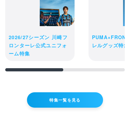
ご注文完了後の変更・キャンセル・返
receipt_long
品・交換は一切お受け出来ません。予め
購入履歴
ご了承ください。
credit_card
決済情報
2026/27シーズン 川崎フ
PUMA×FRON
ロンターレ公式ユニフォ
レルグッズ特集
購入手続きへ進む
ーム特集
ショッピングを続ける
特集一覧を見る