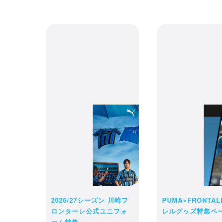
カート
ては、
ご注文
さい。
2026/27シーズン 川崎フ
PUMA×FRONTA
ロンターレ公式ユニフォ
レルグッズ特集ペ
ーム特集