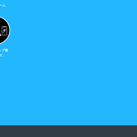
ーム
ップ限
ズ