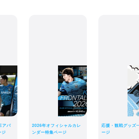
receipt_long
購入履歴
credit_card
の商品は現時点ではお客様のために確保されておりません。商品の在庫
決済情報
カートに入れた後でも品切れになる可能性がございます。
完了後の変更・キャンセル・返品・交換は一切お受け出来ません。予め
ショッピングを続ける
購入手続きへ進む
LEアパ
2026年オフィシャルカレ
応援・観戦グッズ
ージ
ンダー特集ページ
ージ