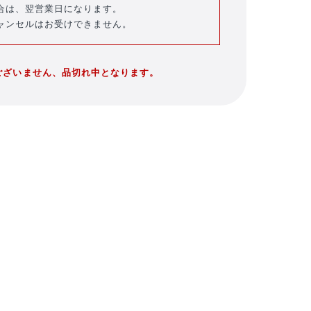
合は、翌営業日になります。
ャンセルはお受けできません。
ございません、品切れ中となります。
バラエティ雑貨
WEBショップ限
キッズ
定グッズ
DVD・Blu-ray・
書籍
注目ワード