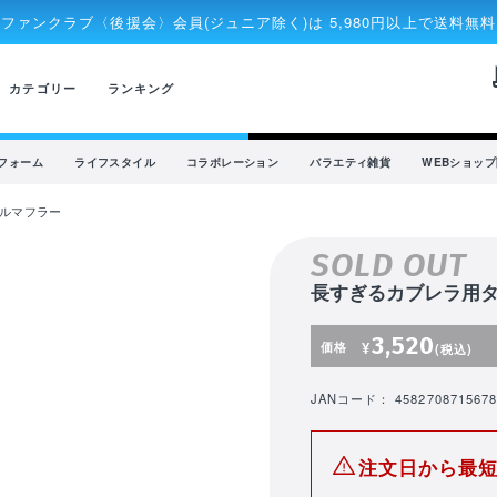
ファンクラブ〈後援会〉会員(ジュニア除く)は 5,980円以上で送料無料
rec
カテゴリー
ランキング
フォーム
ライフスタイル
コラボレーション
バラエティ雑貨
WEBショッ
ルマフラー
SOLD OUT
長すぎるカブレラ用
3,520
価格
¥
(税込)
JANコード： 4582708715678
注文日から最短