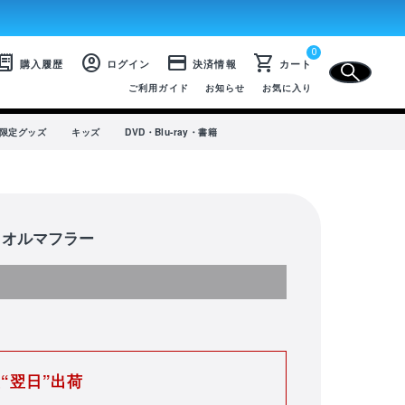
0
CLOSE
eipt_long
account_circle
credit_card
shopping_cart
購入履歴
ログイン
決済情報
カート
ご利用ガイド
お知らせ
お気に入り
プ限定グッズ
キッズ
DVD・Blu-ray・書籍
タオルマフラー
SALE
選手から選ぶ
商品一覧
“翌日”出荷
ユニフォーム
ライフスタイル
コラボレーション