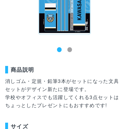
新着商品
ユニフォーム
ライフスタイル
コラボレーショ
ランキング
ン
お気に入り
SALE
商品一覧
商品説明
バラエティ雑貨
WEBショップ
キッズ
ユニフォーム
限定グッズ
消しゴム・定規・鉛筆3本がセットになった文具
30周年記念アイテム
FP1st
セットがデザイン新たに登場です。
ライフスタイル
FP2nd
学校やオフィスでも活躍してくれる3点セットは
ちょっとしたプレゼントにもおすすめです!
コラボレーション
GK1st
バラエティ雑貨
GK2nd・3rd
サイズ
DVD・Blu-