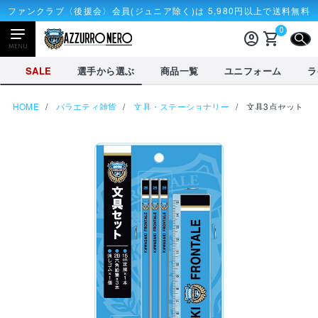
ファンクラブ〈後援会〉会員(ジュニア除く)は 5,980円以上で送料無料
0
account_circle
shopping_cart
CLOSE
MENU
CLOSE
SALE
選手から選ぶ
商品一覧
ユニフォーム
ラ
HOME
バラエティ雑貨
文具・ステーショナリー
文具3点セット
NEWアイテム
タオル・マフラー
応戦雑貨
Tシャツ
receipt_long
account_circle
購入履歴
ログイン
SALE
選手から選ぶ
商品一覧
credit_card
shopping_cart
決済情報
カート
を見る
選手から選ぶ