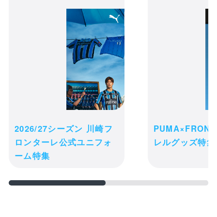
文具3点セット
カートの商品は現時点ではお客様のため
に確保されておりません。商品の在庫状
況によっては、カートに入れた後でも品
2026/27シーズン 川崎フ
PUMA×FRON
切れになる可能性がございます。
ロンターレ公式ユニフォ
レルグッズ特集
ご注文完了後の変更・キャンセル・返
ーム特集
receipt_long
品・交換は一切お受け出来ません。予め
購入履歴
ご了承ください。
credit_card
決済情報