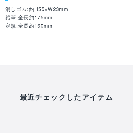
WEBショップ限定グッズ
アウトドア
ray・書籍
LIMITEDユニフォーム
消しゴム:約H55×W23mm
キッズ
アクセサリー
鉛筆:全長約175mm
定規:全長約160mm
DVD・Bluray・書籍
トラベル
注目ワード
DVD・Blu-ray
ぬいぐるみ
カレンダー
ペット
NEWアイテム
タオル・マフラー
トレカ
後援会マイページ
レイングッズ
応戦雑貨
Tシャツ
ご利用ガイド
書籍
応援雑貨
お知らせ
最近チェックしたアイテム
生活雑貨(ホーム&キッチン)
お気に入り
特定商取引法について
文具・ステーショナリー
プライバシーポリシー
その他