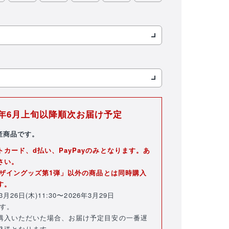
バラエティ雑貨
WEBショップ限
キッズ
定グッズ
26年6月上旬以降順次お届け予定
産商品です。
DVD・Blu-ray・
カード、d払い、PayPayのみとなります。あ
書籍
さい。
デザイングッズ第1弾」以外の商品とは同時購入
す。
26日(木)11:30〜2026年3月29日
注目ワード
ます。
購入いただいた場合、お届け予定目安の一番遅
発送となります。