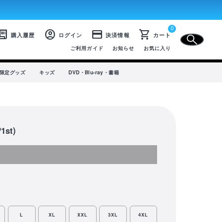
0
CLOSE
eipt_long
account_circle
credit_card
shopping_cart
購入履歴
ログイン
決済情報
カート
ご利用ガイド
お知らせ
お気に入り
プ限定グッズ
キッズ
DVD・Blu-ray・書籍
st)
SALE
選手から選ぶ
商品一覧
ユニフォーム
ライフスタイル
コラボレーション
L
XL
XXL
3XL
4XL