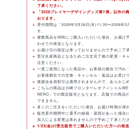
了承ください。
「2026プレイヤーデザイングッズ第1弾」以外の
おります。
受付期間は「2026年3月26日(木)11:30〜2026年3
す。
複数商品を同時にご購入いただいた場合、お届け
わせての発送となります。
お届け日の指定は承っておりませんので予めご了
受注生産商品となるためご注文完了後の変更・キ
注意ください。
一度ご使用になった商品や、お客様の都合で汚れ
お客様都合での交換・キャンセル・返品はお受け
後援会会員割引は適用されませんので、あらかじ
こちらの商品は川崎フロンターレオフィシャルWEB
NERO」での限定販売となります。店舗での商品
できません。
多くのご注文をいただいた場合、お届け時期が遅
販売受付期間中に選手の移籍・退団があった場合
加入による変更は承れませんので予めご了承くだ
1/23(金)の受注販売でご購入いただいた方への発送