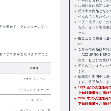
お届け日の指定は承
受注生産商品となる
せんのでご注意くだ
一度ご使用になった
アを着せて、フロンターレファ
もの、またお客様都
せん。
後援会会員割引は適
い。
こちらの商品は川崎
あくまで参考となりますのでご
「AZZURRO N
注文、およびお受け
多くのご注文をいた
犬種例
ます。
販売受付期間中に選
チワワ、パピヨン
ます。選手加入によ
1/23(金)の受注販
ポメラニアン、シーズー
上旬以降順次お届け
2/26(木)の受注販
トイプードル
下旬以降順次お届け
ミニチュアシュナウザー、柴犬