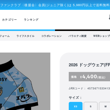
ファンクラブ〈後援会〉会員(ジュニア除く)は 5,980円以上で送料無料
rec
カテゴリー
ランキング
フォーム
ライフスタイル
コラボレーション
バラエティ雑貨
WEBショッ
2026 ドッグウェア(FP1
4,400
価格
¥
(税込)
JANコード： 4573671533413
サイズ :
XS
S
M