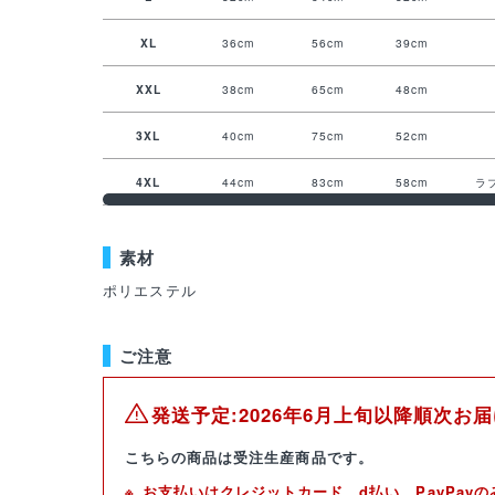
XL
36cm
56cm
39cm
XXL
38cm
65cm
48cm
3XL
40cm
75cm
52cm
4XL
44cm
83cm
58cm
ラ
素材
ポリエステル
ご注意
発送予定:2026年6月上旬以降順次お
こちらの商品は受注生産商品です。
お支払いはクレジットカード、d払い、PayPay