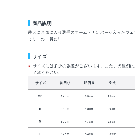
商品説明
愛犬にお気に入り選手のネーム・ナンバーが入ったウェ
ミリーの一員に!
サイズ
サイズには多少の誤差がございます。また、犬種例は
了承ください。
サイズ
首回り
胴回り
身丈
XS
24cm
36cm
20cm
S
28cm
40cm
26cm
M
30cm
47cm
28cm
L
32cm
54cm
32cm