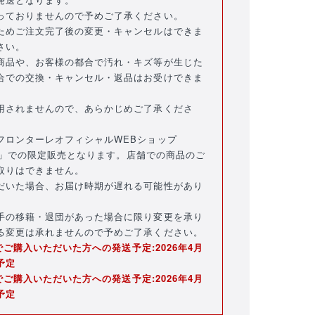
NEWアイテム
タオル・マフラー
っておりませんので予めご了承ください。
ためご注文完了後の変更・キャンセルはできま
応戦雑貨
Tシャツ
さい。
商品や、お客様の都合で汚れ・キズ等が生じた
合での交換・キャンセル・返品はお受けできま
用されませんので、あらかじめご了承くださ
フロンターレオフィシャルWEBショップ
ERO」での限定販売となります。店舗での商品のご
取りはできません。
だいた場合、お届け時期が遅れる可能性があり
手の移籍・退団があった場合に限り変更を承り
る変更は承れませんので予めご了承ください。
売でご購入いただいた方への発送予定:2026年4月
予定
売でご購入いただいた方への発送予定:2026年4月
予定