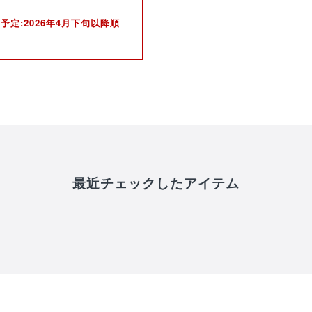
予定:2026年4月下旬以降順
receipt_long
購入履歴
credit_card
決済情報
最近チェックしたアイテム