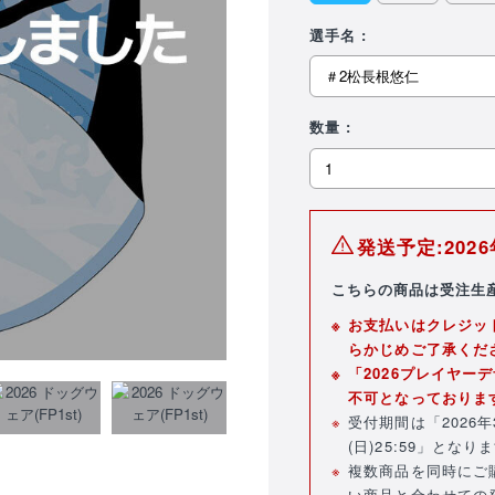
選手名 :
数量 :
発送予定:20
こちらの商品は受注生
お支払いはクレジット
らかじめご了承くだ
「2026プレイヤー
不可となっておりま
受付期間は「2026年3月
(日)25:59」となり
複数商品を同時にご
い商品と合わせての