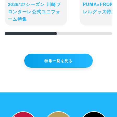
receipt_long
購入履歴
2026/27シーズン 川崎フ
PUMA×FRON
ロンターレ公式ユニフォ
レルグッズ特集
credit_card
決済情報
ーム特集
特集一覧を見る