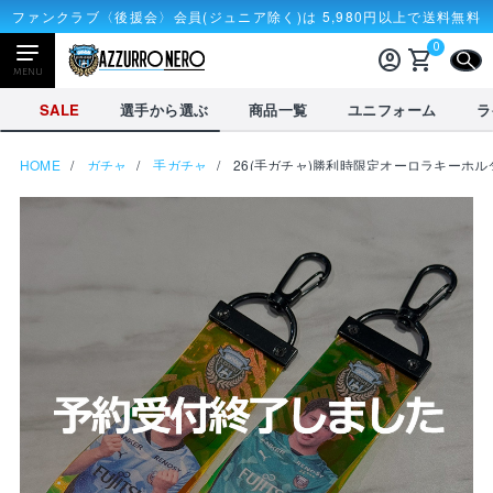
ファンクラブ〈後援会〉会員(ジュニア除く)は 5,980円以上で送料無料
0
account_circle
shopping_cart
CLOSE
MENU
CLOSE
SALE
選手から選ぶ
商品一覧
ユニフォーム
ラ
HOME
ガチャ
手ガチャ
26(手ガチャ)勝利時限定オーロラキーホル
NEWアイテム
タオル・マフラー
応戦雑貨
Tシャツ
receipt_long
account_circle
購入履歴
ログイン
SALE
選手から選ぶ
商品一覧
credit_card
shopping_cart
決済情報
カート
を見る
選手から選ぶ