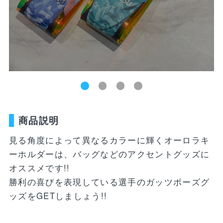
新着商品
ユニフォーム
ライフスタイル
コラボレーショ
ランキング
ン
お気に入り
SALE
商品一覧
商品説明
バラエティ雑貨
WEBショップ
キッズ
ユニフォーム
限定グッズ
見る角度によって異なるカラーに輝くオーロラキ
30周年記念アイテム
FP1st
ーホルダーは、バッグなどのアクセントグッズに
ライフスタイル
FP2nd
オススメです!!
勝利の喜びを表現している選手のガッツポーズグ
コラボレーション
GK1st
ッズをGETしましょう!!
バラエティ雑貨
GK2nd・3rd
DVD・Blu-