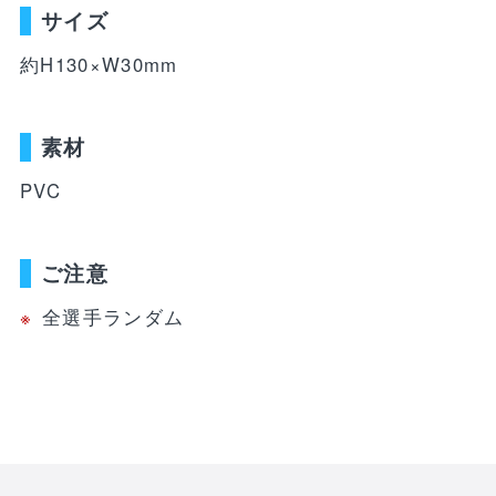
WEBショップ限定グッズ
アウトドア
ray・書籍
サイズ
LIMITEDユニフォーム
キッズ
アクセサリー
約H130×W30mm
DVD・Bluray・書籍
トラベル
注目ワード
素材
DVD・Blu-ray
ぬいぐるみ
PVC
カレンダー
ペット
NEWアイテム
タオル・マフラー
トレカ
後援会マイページ
レイングッズ
応戦雑貨
Tシャツ
ご注意
ご利用ガイド
書籍
全選手ランダム
応援雑貨
お知らせ
生活雑貨(ホーム&キッチン)
お気に入り
特定商取引法について
文具・ステーショナリー
プライバシーポリシー
その他