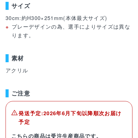
WEBショップ限定グッズ
アウトドア
ray・書籍
サイズ
LIMITEDユニフォーム
キッズ
アクセサリー
30cm:約H300×251mm(本体最大サイズ)
プレーデザインの為、選手によりサイズは異な
DVD・Bluray・書籍
トラベル
ります。
注目ワード
DVD・Blu-ray
ぬいぐるみ
カレンダー
素材
ペット
NEWアイテム
タオル・マフラー
トレカ
アクリル
後援会マイページ
レイングッズ
応戦雑貨
Tシャツ
ご利用ガイド
書籍
応援雑貨
ご注意
お知らせ
生活雑貨(ホーム&キッチン)
お気に入り
発送予定:2026年6月下旬以降順次お届け
特定商取引法について
文具・ステーショナリー
予定
プライバシーポリシー
その他
こちらの商品は受注生産商品です。