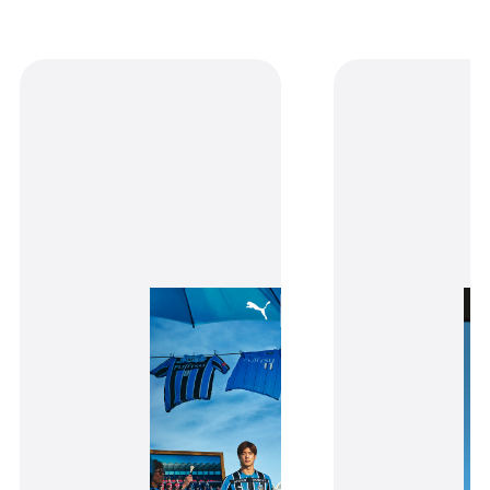
receipt_long
購入履歴
credit_card
決済情報