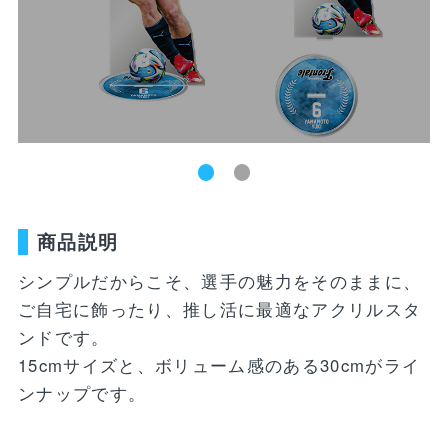
新着商品
ユニフォーム
ライフスタイル
コラボレーショ
ランキング
ン
お気に入り
SALE
商品一覧
商品説明
バラエティ雑貨
WEBショップ
キッズ
ユニフォーム
限定グッズ
シンプルだからこそ、選手の魅力をそのままに、
30周年記念アイテム
FP1st
ご自宅に飾ったり、推し活に最適なアクリルスタ
ライフスタイル
FP2nd
ンドです。
15cmサイズと、ボリューム感のある30cmがライ
コラボレーション
GK1st
ンナップです。
バラエティ雑貨
GK2nd・3rd
DVD・Blu-