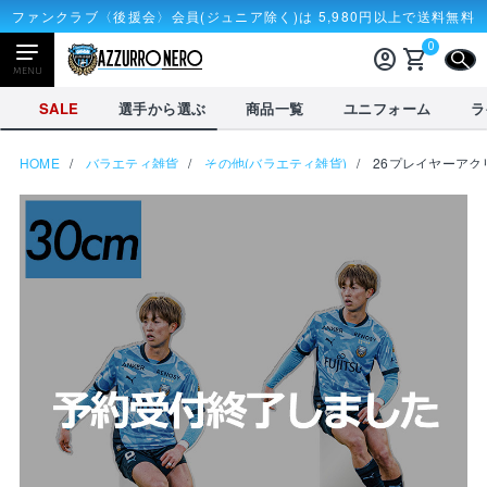
ファンクラブ〈後援会〉会員(ジュニア除く)は 5,980円以上で送料無料
0
account_circle
shopping_cart
CLOSE
MENU
CLOSE
SALE
選手から選ぶ
商品一覧
ユニフォーム
ラ
HOME
バラエティ雑貨
その他(バラエティ雑貨)
26プレイヤーアクリ
NEWアイテム
タオル・マフラー
応戦雑貨
Tシャツ
receipt_long
account_circle
購入履歴
ログイン
SALE
選手から選ぶ
商品一覧
credit_card
shopping_cart
決済情報
カート
を見る
選手から選ぶ