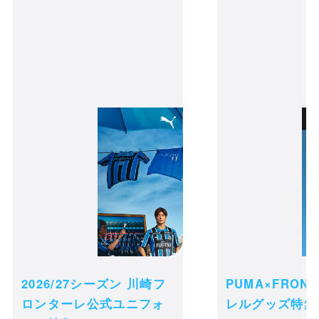
credit_card
決済情報
2026/27シーズン 川崎フ
PUMA×FRON
ロンターレ公式ユニフォ
レルグッズ特集