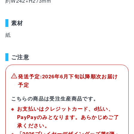
約W242×H273mm
WEBショップ限定グッズ
アウトドア
ray・書籍
LIMITEDユニフォーム
キッズ
アクセサリー
素材
DVD・Bluray・書籍
トラベル
紙
注目ワード
DVD・Blu-ray
ぬいぐるみ
カレンダー
ご注意
ペット
NEWアイテム
タオル・マフラー
トレカ
後援会マイページ
レイングッズ
応戦雑貨
Tシャツ
発送予定:2026年6月下旬以降順次お届け
ご利用ガイド
書籍
予定
応援雑貨
お知らせ
こちらの商品は受注生産商品です。
生活雑貨(ホーム&キッチン)
お気に入り
お支払いはクレジットカード、d払い、
特定商取引法について
文具・ステーショナリー
PayPayのみとなります。あらかじめご了
プライバシーポリシー
承ください。
その他
「2026プレイヤーデザイングッズ第6弾」