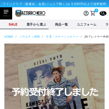
ファンクラブ〈後援会〉会員(ジュニア除く)は 5,980円以上で送料無料
0
account_circle
shopping_cart
CLOSE
MENU
CLOSE
SALE
選手から選ぶ
商品一覧
ユニフォーム
ラ
HOME
バラエティ雑貨
文具・ステーショナリー
26プレイヤー色紙
NEWアイテム
タオル・マフラー
応戦雑貨
Tシャツ
receipt_long
account_circle
購入履歴
ログイン
SALE
選手から選ぶ
商品一覧
credit_card
shopping_cart
決済情報
カート
を見る
選手から選ぶ