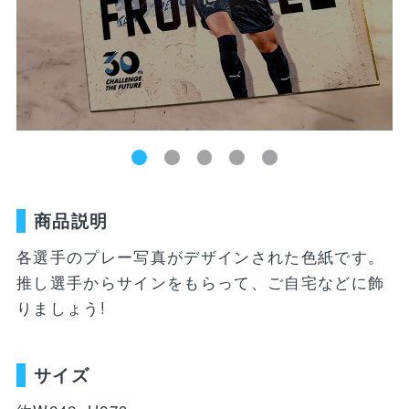
新着商品
ユニフォーム
ライフスタイル
コラボレーショ
ランキング
ン
お気に入り
SALE
商品一覧
商品説明
バラエティ雑貨
WEBショップ
キッズ
ユニフォーム
限定グッズ
各選手のプレー写真がデザインされた色紙です。
30周年記念アイテム
FP1st
推し選手からサインをもらって、ご自宅などに飾
ライフスタイル
FP2nd
りましょう!
コラボレーション
GK1st
サイズ
バラエティ雑貨
GK2nd・3rd
DVD・Blu-