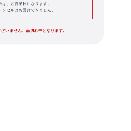
合は、翌営業日になります。
ャンセルはお受けできません。
ございません、品切れ中となります。
バラエティ雑貨
WEBショップ限
キッズ
定グッズ
DVD・Blu-ray・
書籍
注目ワード