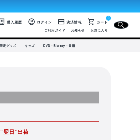
0
CLOSE
eipt_long
account_circle
credit_card
shopping_cart
購入履歴
ログイン
決済情報
カート
ご利用ガイド
お知らせ
お気に入り
プ限定グッズ
キッズ
DVD・Blu-ray・書籍
SALE
選手から選ぶ
商品一覧
“翌日”出荷
ユニフォーム
ライフスタイル
コラボレーション