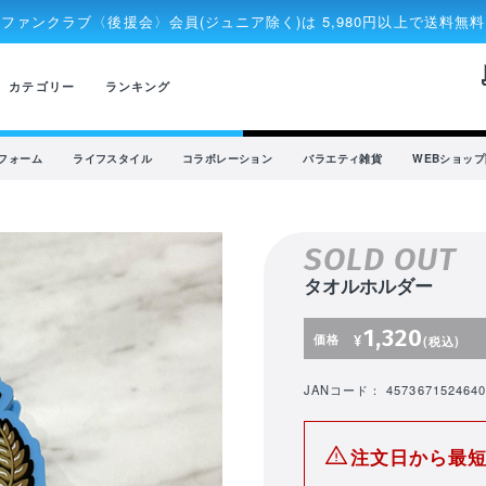
ファンクラブ〈後援会〉会員(ジュニア除く)は 5,980円以上で送料無料
rec
カテゴリー
ランキング
フォーム
ライフスタイル
コラボレーション
バラエティ雑貨
WEBショッ
SOLD OUT
タオルホルダー
1,320
価格
¥
(税込)
JANコード： 4573671524640
注文日から最短