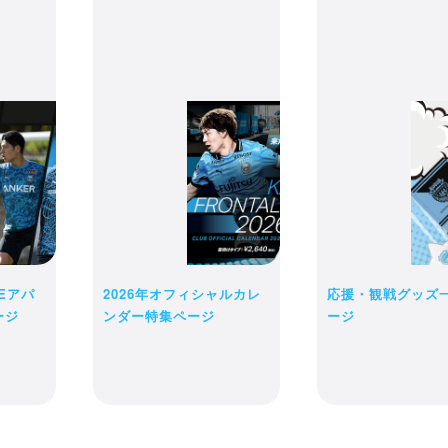
receipt_long
購入履歴
credit_card
の商品は現時点ではお客様のために確保されておりません。商品の在庫
決済情報
カートに入れた後でも品切れになる可能性がございます。
完了後の変更・キャンセル・返品・交換は一切お受け出来ません。予め
ショッピングを続ける
購入手続きへ進む
LEアパ
2026年オフィシャルカレ
応援・観戦グッズ
ージ
ンダー特集ページ
ージ