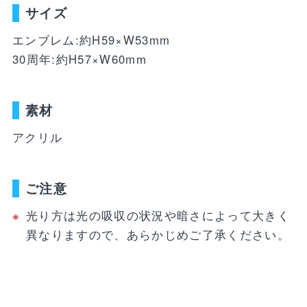
WEBショップ限定グッズ
アウトドア
ray・書籍
サイズ
LIMITEDユニフォーム
キッズ
アクセサリー
エンブレム:約H59×W53mm
30周年:約H57×W60mm
DVD・Bluray・書籍
トラベル
注目ワード
DVD・Blu-ray
ぬいぐるみ
素材
カレンダー
ペット
アクリル
NEWアイテム
タオル・マフラー
トレカ
後援会マイページ
レイングッズ
応戦雑貨
Tシャツ
ご利用ガイド
ご注意
書籍
応援雑貨
お知らせ
光り方は光の吸収の状況や暗さによって大きく
生活雑貨(ホーム&キッチン)
お気に入り
異なりますので、あらかじめご了承ください。
特定商取引法について
文具・ステーショナリー
プライバシーポリシー
その他