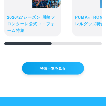
receipt_long
品・交換は一切お受け出来ません。予め
購入履歴
ご了承ください。
2026/27シーズン 川崎フ
PUMA×FRON
credit_card
決済情報
ロンターレ公式ユニフォ
レルグッズ特集
ーム特集
購入手続きへ進む
ショッピングを続ける
特集一覧を見る