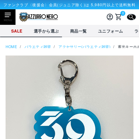
ファンクラブ〈後援会〉会員(ジュニア除く)は 5,980円以上で送料無料
0
account_circle
shopping_cart
CLOSE
MENU
CLOSE
SALE
選手から選ぶ
商品一覧
ユニフォーム
ラ
HOME
バラエティ雑貨
アクセサリー(バラエティ雑貨)
蓄光キーホ
NEWアイテム
タオル・マフラー
応戦雑貨
Tシャツ
receipt_long
account_circle
購入履歴
ログイン
SALE
選手から選ぶ
商品一覧
credit_card
shopping_cart
決済情報
カート
を見る
選手から選ぶ