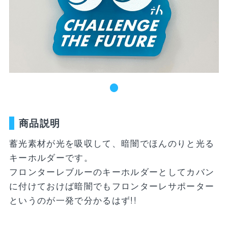
新着商品
ユニフォーム
ライフスタイル
コラボレーショ
ランキング
ン
お気に入り
SALE
商品一覧
商品説明
バラエティ雑貨
WEBショップ
キッズ
ユニフォーム
限定グッズ
蓄光素材が光を吸収して、暗闇でほんのりと光る
30周年記念アイテム
FP1st
キーホルダーです。
ライフスタイル
FP2nd
フロンターレブルーのキーホルダーとしてカバン
に付けておけば暗闇でもフロンターレサポーター
コラボレーション
GK1st
というのが一発で分かるはず!!
バラエティ雑貨
GK2nd・3rd
DVD・Blu-