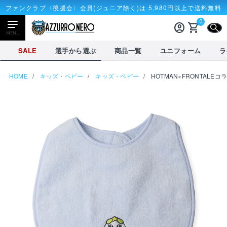
ファンクラブ〈後援会〉会員(ジュニア除く)は 5,980円以上で送料無料
0
account_circle
shopping_cart
CLOSE
MENU
CLOSE
SALE
選手から選ぶ
商品一覧
ユニフォーム
ラ
HOME
キッズ・ベビー
キッズ・ベビー
HOTMAN×FRONTALE
NEWアイテム
タオル・マフラー
応戦雑貨
Tシャツ
receipt_long
account_circle
購入履歴
ログイン
SALE
選手から選ぶ
商品一覧
credit_card
shopping_cart
決済情報
カート
を見る
選手から選ぶ