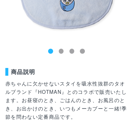
新着商品
ユニフォーム
ライフスタイル
コラボレーショ
ランキング
ン
お気に入り
SALE
商品一覧
商品説明
バラエティ雑貨
WEBショップ
キッズ
ユニフォーム
限定グッズ
赤ちゃんに欠かせないスタイを吸水性抜群のタオ
30周年記念アイテム
FP1st
ルブランド『HOTMAN』とのコラボで販売いたし
ライフスタイル
FP2nd
ます。お昼寝のとき、ごはんのとき、お風呂のと
き、お出かけのとき、いつもメーカブーと一緒!季
コラボレーション
GK1st
節を問わない定番商品です。
バラエティ雑貨
GK2nd・3rd
DVD・Blu-