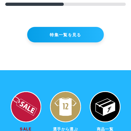
credit_card
決済情報
購入手続きへ進む
特集一覧を見る
ショッピングを続ける
SALE
選手から選ぶ
商品一覧