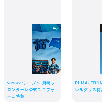
HOTMAN×FRONTALEコ
ラボスタイ(メーカブー)
カートの商品は現時点ではお客様のため
に確保されておりません。商品の在庫状
況によっては、カートに入れた後でも品
切れになる可能性がございます。
2026/27シーズン 川崎フ
PUMA×FRON
ご注文完了後の変更・キャンセル・返
ロンターレ公式ユニフォ
レルグッズ特集
receipt_long
品・交換は一切お受け出来ません。予め
購入履歴
ーム特集
ご了承ください。