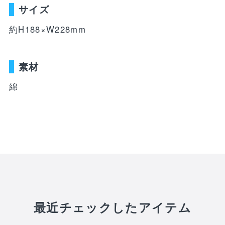
WEBショップ限定グッズ
アウトドア
ray・書籍
サイズ
LIMITEDユニフォーム
キッズ
アクセサリー
約H188×W228mm
DVD・Bluray・書籍
トラベル
注目ワード
素材
DVD・Blu-ray
ぬいぐるみ
綿
カレンダー
ペット
NEWアイテム
タオル・マフラー
トレカ
後援会マイページ
レイングッズ
応戦雑貨
Tシャツ
ご利用ガイド
書籍
応援雑貨
お知らせ
生活雑貨(ホーム&キッチン)
お気に入り
特定商取引法について
文具・ステーショナリー
プライバシーポリシー
最近チェックしたアイテム
その他