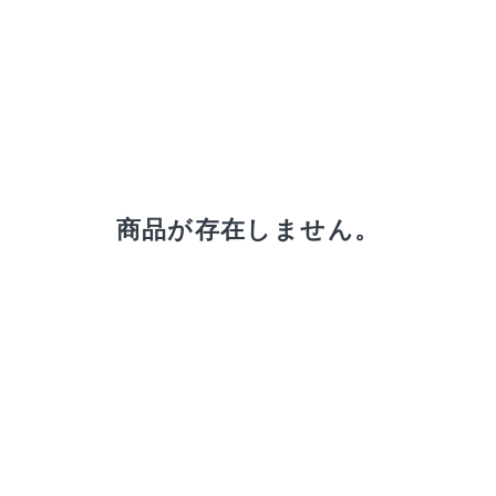
receipt_long
購入履歴
商品が存在しません。
credit_card
決済情報