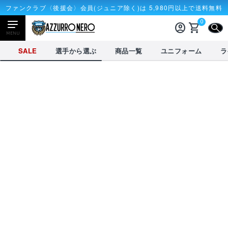
ファンクラブ〈後援会〉会員(ジュニア除く)は 5,980円以上で送料無料
0
account_circle
shopping_cart
CLOSE
MENU
CLOSE
SALE
選手から選ぶ
商品一覧
ユニフォーム
ラ
NEWアイテム
タオル・マフラー
応戦雑貨
Tシャツ
receipt_long
account_circle
購入履歴
ログイン
SALE
選手から選ぶ
商品一覧
credit_card
shopping_cart
決済情報
カート
を見る
選手から選ぶ