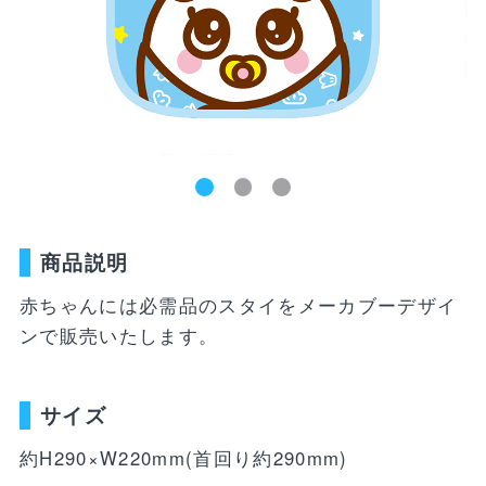
新着商品
ユニフォーム
ライフスタイル
コラボレーショ
ランキング
ン
お気に入り
SALE
商品一覧
商品説明
バラエティ雑貨
WEBショップ
キッズ
ユニフォーム
限定グッズ
赤ちゃんには必需品のスタイをメーカブーデザイ
30周年記念アイテム
FP1st
ンで販売いたします。
ライフスタイル
FP2nd
コラボレーション
GK1st
サイズ
バラエティ雑貨
約H290×W220mm(首回り約290mm)
GK2nd・3rd
DVD・Blu-