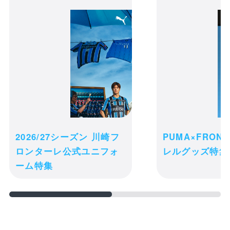
スタイ(メーカブー)
カートの商品は現時点ではお客様のため
に確保されておりません。商品の在庫状
況によっては、カートに入れた後でも品
2026/27シーズン 川崎フ
PUMA×FRON
切れになる可能性がございます。
ロンターレ公式ユニフォ
レルグッズ特集
ご注文完了後の変更・キャンセル・返
ーム特集
receipt_long
品・交換は一切お受け出来ません。予め
購入履歴
ご了承ください。
credit_card
決済情報