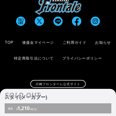
TOP
後援会マイページ
ご利用ガイド
お知らせ
特定商取引法について
プライバシーポリシー
川崎フロンターレ公式サイト
SOLD OUT
スタイ(メーカブー)
Copyright 1997-
2026
© KAWASAKI FRONTALE Co. Ltd
1,210
価格
¥
(税込)