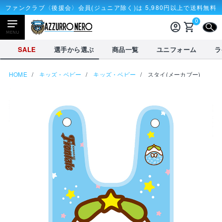
ファンクラブ〈後援会〉会員(ジュニア除く)は 5,980円以上で送料無料
0
account_circle
shopping_cart
CLOSE
MENU
CLOSE
SALE
選手から選ぶ
商品一覧
ユニフォーム
ラ
HOME
キッズ・ベビー
キッズ・ベビー
スタイ(メーカブー)
NEWアイテム
タオル・マフラー
応戦雑貨
Tシャツ
receipt_long
account_circle
購入履歴
ログイン
SALE
選手から選ぶ
商品一覧
credit_card
shopping_cart
決済情報
カート
を見る
選手から選ぶ