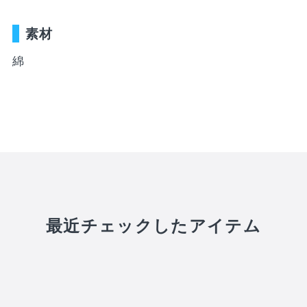
WEBショップ限定グッズ
アウトドア
ray・書籍
LIMITEDユニフォーム
キッズ
素材
アクセサリー
DVD・Bluray・書籍
綿
トラベル
注目ワード
DVD・Blu-ray
ぬいぐるみ
カレンダー
ペット
NEWアイテム
タオル・マフラー
トレカ
後援会マイページ
レイングッズ
応戦雑貨
Tシャツ
ご利用ガイド
書籍
応援雑貨
お知らせ
最近チェックしたアイテム
生活雑貨(ホーム&キッチン)
お気に入り
特定商取引法について
文具・ステーショナリー
プライバシーポリシー
その他