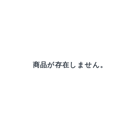
receipt_long
購入履歴
商品が存在しません。
credit_card
決済情報