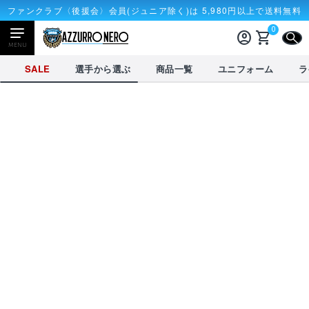
ファンクラブ〈後援会〉会員(ジュニア除く)は 5,980円以上で送料無料
0
account_circle
shopping_cart
CLOSE
MENU
CLOSE
SALE
選手から選ぶ
商品一覧
ユニフォーム
ラ
NEWアイテム
タオル・マフラー
応戦雑貨
Tシャツ
receipt_long
account_circle
購入履歴
ログイン
SALE
選手から選ぶ
商品一覧
credit_card
shopping_cart
決済情報
カート
を見る
選手から選ぶ