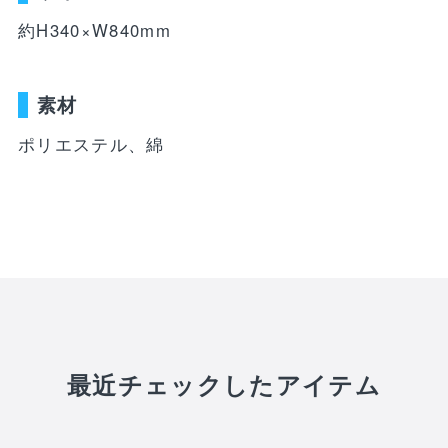
WEBショップ限定グッズ
アウトドア
ray・書籍
LIMITEDユニフォーム
約H340×W840mm
キッズ
アクセサリー
DVD・Bluray・書籍
トラベル
素材
注目ワード
DVD・Blu-ray
ポリエステル、綿
ぬいぐるみ
カレンダー
ペット
NEWアイテム
タオル・マフラー
トレカ
後援会マイページ
レイングッズ
応戦雑貨
Tシャツ
ご利用ガイド
書籍
応援雑貨
お知らせ
生活雑貨(ホーム&キッチン)
お気に入り
特定商取引法について
最近チェックしたアイテム
文具・ステーショナリー
プライバシーポリシー
その他