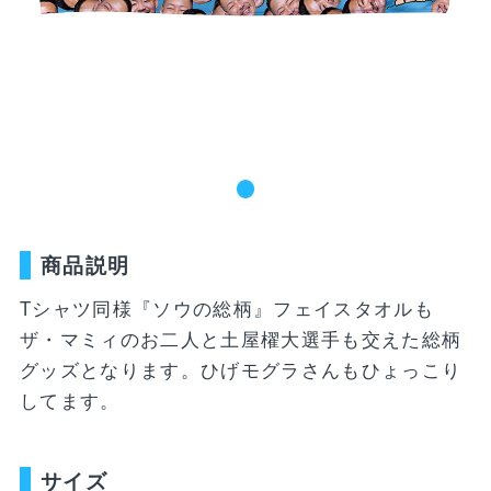
新着商品
ユニフォーム
ライフスタイル
コラボレーショ
ランキング
ン
お気に入り
SALE
商品一覧
商品説明
バラエティ雑貨
WEBショップ
キッズ
ユニフォーム
限定グッズ
Tシャツ同様『ソウの総柄』フェイスタオルも
30周年記念アイテム
FP1st
ザ・マミィのお二人と土屋櫂大選手も交えた総柄
ライフスタイル
FP2nd
グッズとなります。ひげモグラさんもひょっこり
してます。
コラボレーション
GK1st
バラエティ雑貨
GK2nd・3rd
サイズ
DVD・Blu-