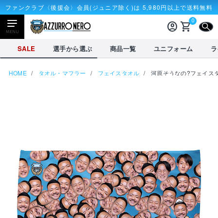
ファンクラブ〈後援会〉会員(ジュニア除く)は 5,980円以上で送料無料
0
account_circle
shopping_cart
CLOSE
MENU
CLOSE
SALE
選手から選ぶ
商品一覧
ユニフォーム
ラ
HOME
タオル・マフラー
フェイスタオル
河原そうなの?フェイス
NEWアイテム
タオル・マフラー
応戦雑貨
Tシャツ
receipt_long
account_circle
購入履歴
ログイン
SALE
選手から選ぶ
商品一覧
credit_card
shopping_cart
決済情報
カート
を見る
選手から選ぶ