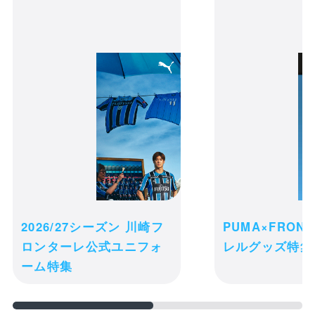
河原そうなの?フェイスタ
オル
カートの商品は現時点ではお客様のため
に確保されておりません。商品の在庫状
況によっては、カートに入れた後でも品
切れになる可能性がございます。
2026/27シーズン 川崎フ
PUMA×FRON
ご注文完了後の変更・キャンセル・返
ロンターレ公式ユニフォ
レルグッズ特集
receipt_long
品・交換は一切お受け出来ません。予め
ーム特集
購入履歴
ご了承ください。
credit_card
決済情報