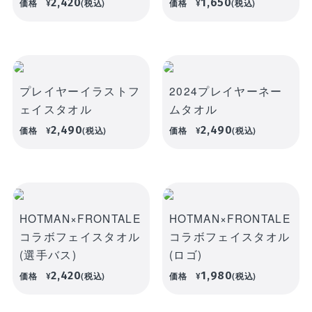
2,420
1,650
価格
¥
(税込)
価格
¥
(税込)
receipt_long
購入履歴
プレイヤーイラストフ
2024プレイヤーネー
ェイスタオル
ムタオル
credit_card
決済情報
2,490
2,490
価格
¥
(税込)
価格
¥
(税込)
HOTMAN×FRONTALE
HOTMAN×FRONTALE
コラボフェイスタオル
コラボフェイスタオル
(選手バス)
(ロゴ)
2,420
1,980
価格
¥
(税込)
価格
¥
(税込)