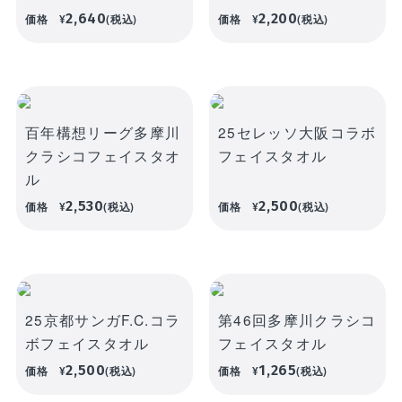
WEBショップ限定グッズ
アウトドア
ray・書籍
2,640
2,200
価格
¥
(税込)
価格
¥
(税込)
LIMITEDユニフォーム
キッズ
アクセサリー
DVD・Bluray・書籍
トラベル
注目ワード
DVD・Blu-ray
ぬいぐるみ
百年構想リーグ多摩川
25セレッソ大阪コラボ
クラシコフェイスタオ
フェイスタオル
カレンダー
ペット
ル
NEWアイテム
タオル・マフラー
トレカ
2,530
2,500
価格
¥
(税込)
価格
¥
(税込)
後援会マイページ
レイングッズ
応戦雑貨
Tシャツ
ご利用ガイド
書籍
応援雑貨
お知らせ
生活雑貨(ホーム&キッチン)
お気に入り
25京都サンガF.C.コラ
第46回多摩川クラシコ
特定商取引法について
文具・ステーショナリー
ボフェイスタオル
フェイスタオル
プライバシーポリシー
2,500
1,265
価格
¥
(税込)
価格
¥
(税込)
その他