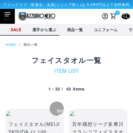
ファンクラブ〈後援会〉会員(ジュニア除く)は 5,980円以上で送料無料
0
account_circle
shopping_cart
CLOSE
MENU
CLOSE
SALE
選手から選ぶ
商品一覧
ユニフォーム
ラ
HOME
商品一覧
NEWアイテム
タオル・マフラー
応戦雑貨
フェイスタオル一覧
Tシャツ
ITEM LIST
receipt_long
account_circle
購入履歴
ログイン
1 - 32
/
43
items
SALE
選手から選ぶ
商品一覧
credit_card
shopping_cart
決済情報
カート
を見る
SOLD
OUT
選手から選ぶ
フェイスタオル(MEIJI
百年構想リーグ多摩川
YASUDA J1 100
クラシコフェイスタオ