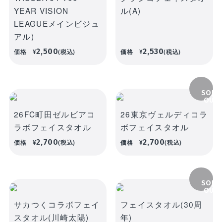
新着商品
YEAR VISION
ル(A)
ユニフォーム
ライフスタイル
コラボレーショ
LEAGUEメインビジュ
ランキング
ン
アル)
2,500
2,530
価格
¥
(税込)
価格
¥
(税込)
お気に入り
SALE
SOLD
商品一覧
OUT
26FC町田ゼルビアコ
26東京ヴェルディコラ
バラエティ雑貨
WEBショップ
キッズ
ユニフォーム
ラボフェイスタオル
ボフェイスタオル
限定グッズ
30周年記念アイテム
FP1st
2,700
2,700
価格
¥
(税込)
価格
¥
(税込)
ライフスタイル
FP2nd
コラボレーション
SOLD
GK1st
OUT
バラエティ雑貨
サカつくコラボフェイ
フェイスタオル(30周
GK2nd・3rd
DVD・Blu-
スタオル(川崎太陽)
年)