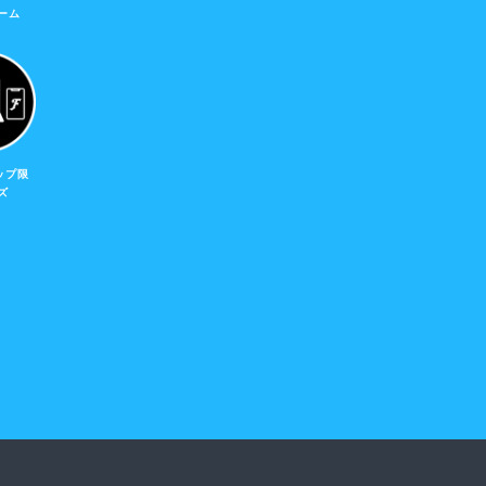
ーム
ップ限
ズ