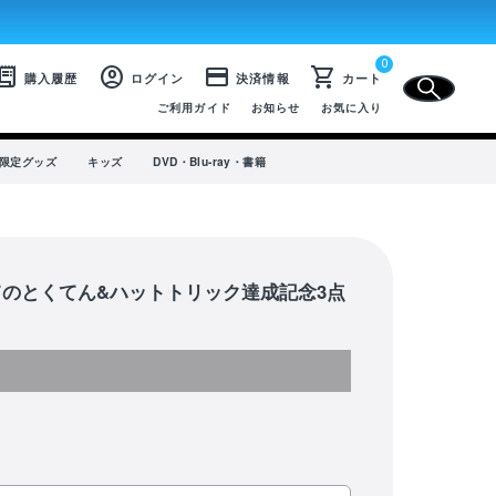
0
CLOSE
eipt_long
account_circle
credit_card
shopping_cart
購入履歴
ログイン
決済情報
カート
ご利用ガイド
お知らせ
お気に入り
プ限定グッズ
キッズ
DVD・Blu-ray・書籍
のとくてん&ハットトリック達成記念3点
SALE
選手から選ぶ
商品一覧
ユニフォーム
ライフスタイル
コラボレーション