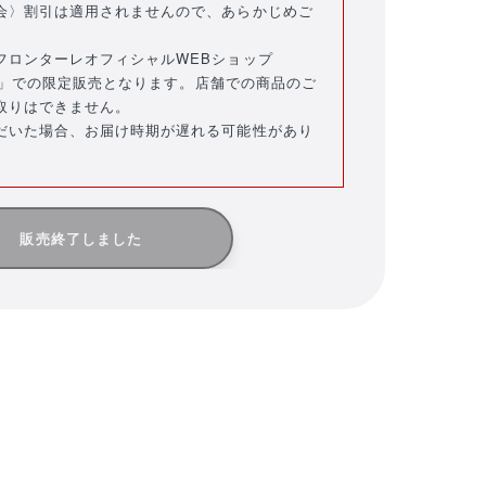
NEWアイテム
タオル・マフラー
会〉割引は適用されませんので、あらかじめご
応戦雑貨
Tシャツ
フロンターレオフィシャルWEBショップ
ERO」での限定販売となります。店舗での商品のご
取りはできません。
だいた場合、お届け時期が遅れる可能性があり
販売終了しました