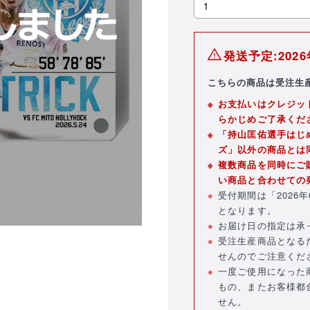
発送予定:20
こちらの商品は受注生
お支払いはクレジット
らかじめご了承くだ
「持山匡佑選手はじ
ズ」以外の商品とは
複数商品を同時にご
い商品と合わせての
受付期間は「2026年6月
となります。
お届け日の指定は承
受注生産商品となる
せんのでご注意くだ
一度ご使用になった
もの、またお客様都
せん。