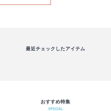
最近チェックしたアイテム
receipt_long
購入履歴
credit_card
おすすめ特集
決済情報
SPECIAL