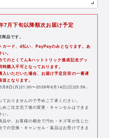
26年7月下旬以降順次お届け予定
産商品です。
バラエティ雑貨
WEBショップ限
キッズ
定グッズ
カード、d払い、PayPayのみとなります。あ
さい。
めてのとくてん&ハットトリック達成記念グッ
同時購入不可となっております。
購入いただいた場合、お届け予定目安の一番遅
発送となります。
8日(月)21:00〜2026年6月14日(日)25:59」
DVD・Blu-ray・
書籍
っておりませんので予めご了承ください。
ためご注文完了後の変更・キャンセルはできま
さい。
商品や、お客様の都合で汚れ・キズ等が生じた
注目ワード
合での交換・キャンセル・返品はお受けできま