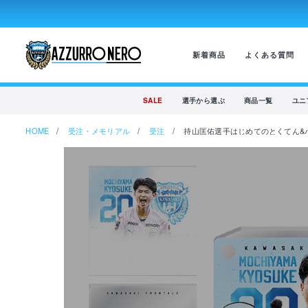
新着商品
よくある質問
SALE
選手から選ぶ
商品一覧
ユニ
HOME
受注・メモリアル
受注
持山匡佑選手はじめてのとくてん&