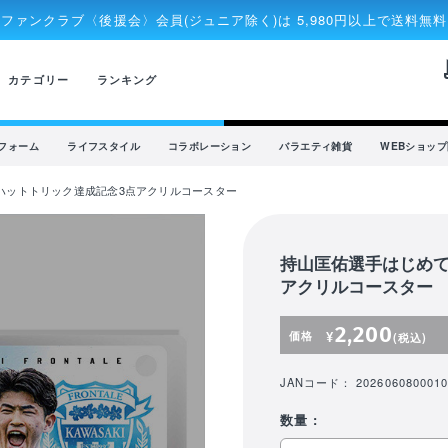
ファンクラブ〈後援会〉会員(ジュニア除く)は 5,980円以上で送料無料
rec
カテゴリー
ランキング
フォーム
ライフスタイル
コラボレーション
バラエティ雑貨
WEBショッ
ハットトリック達成記念3点アクリルコースター
持山匡佑選手はじめて
アクリルコースター
2,200
価格
¥
(税込)
JANコード： 2026060800010
数量 :