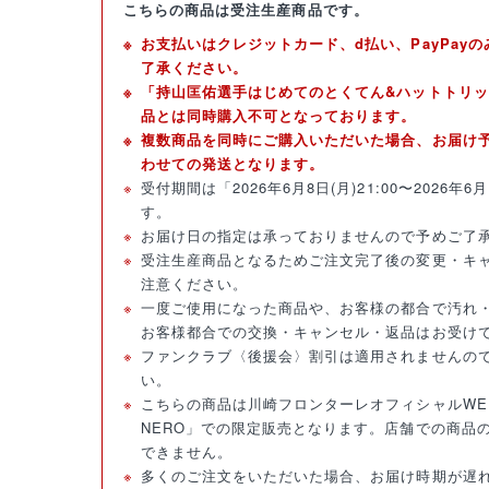
こちらの商品は受注生産商品です。
お支払いはクレジットカード、d払い、PayPay
了承ください。
「持山匡佑選手はじめてのとくてん&ハットトリ
品とは同時購入不可となっております。
複数商品を同時にご購入いただいた場合、お届け
わせての発送となります。
受付期間は「2026年6月8日(月)21:00〜2026年6月
す。
お届け日の指定は承っておりませんので予めご了
受注生産商品となるためご注文完了後の変更・キ
注意ください。
一度ご使用になった商品や、お客様の都合で汚れ
お客様都合での交換・キャンセル・返品はお受け
ファンクラブ〈後援会〉割引は適用されませんの
い。
こちらの商品は川崎フロンターレオフィシャルWEB
NERO」での限定販売となります。店舗での商品
できません。
多くのご注文をいただいた場合、お届け時期が遅