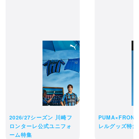
百年構想リーグ多摩川クラ
シコフェイスタオル(A)
カートの商品は現時点ではお客様のため
に確保されておりません。商品の在庫状
況によっては、カートに入れた後でも品
切れになる可能性がございます。
ご注文完了後の変更・キャンセル・返
2026/27シーズン 川崎フ
PUMA×FRON
receipt_long
品・交換は一切お受け出来ません。予め
ロンターレ公式ユニフォ
レルグッズ特集
購入履歴
ご了承ください。
ーム特集