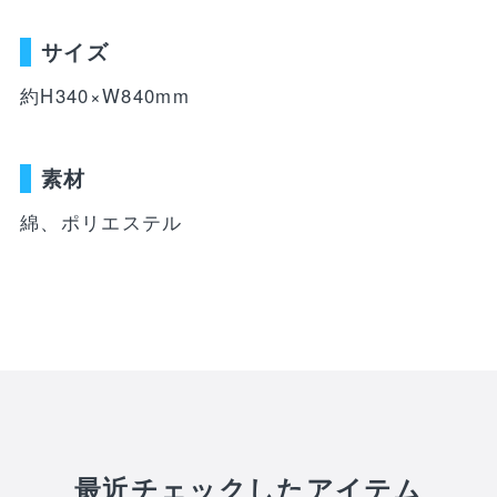
WEBショップ限定グッズ
アウトドア
ray・書籍
LIMITEDユニフォーム
サイズ
キッズ
アクセサリー
約H340×W840mm
DVD・Bluray・書籍
トラベル
注目ワード
DVD・Blu-ray
ぬいぐるみ
素材
カレンダー
ペット
綿、ポリエステル
NEWアイテム
タオル・マフラー
トレカ
後援会マイページ
レイングッズ
応戦雑貨
Tシャツ
ご利用ガイド
書籍
応援雑貨
お知らせ
生活雑貨(ホーム&キッチン)
お気に入り
特定商取引法について
文具・ステーショナリー
プライバシーポリシー
その他
最近チェックしたアイテム