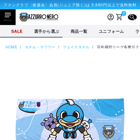
ファンクラブ〈後援会〉会員(ジュニア除く)は 5,980円以上で送料無料
0
account_circle
shopping_cart
CLOSE
MENU
CLOSE
SALE
選手から選ぶ
商品一覧
ユニフォーム
ラ
HOME
タオル・マフラー
フェイスタオル
百年構想リーグ多摩川クラ
NEWアイテム
タオル・マフラー
応戦雑貨
Tシャツ
receipt_long
account_circle
購入履歴
ログイン
SALE
選手から選ぶ
商品一覧
credit_card
shopping_cart
決済情報
カート
を見る
選手から選ぶ