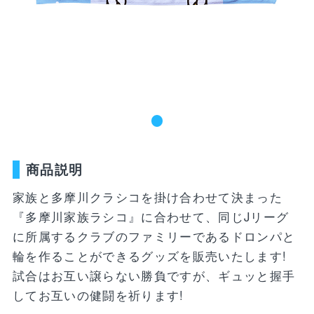
新着商品
ユニフォーム
ライフスタイル
コラボレーショ
ランキング
ン
お気に入り
SALE
商品一覧
商品説明
バラエティ雑貨
WEBショップ
キッズ
ユニフォーム
限定グッズ
家族と多摩川クラシコを掛け合わせて決まった
30周年記念アイテム
FP1st
『多摩川家族ラシコ』に合わせて、同じJリーグ
ライフスタイル
FP2nd
に所属するクラブのファミリーであるドロンパと
輪を作ることができるグッズを販売いたします!
コラボレーション
GK1st
試合はお互い譲らない勝負ですが、ギュッと握手
バラエティ雑貨
してお互いの健闘を祈ります!
GK2nd・3rd
DVD・Blu-