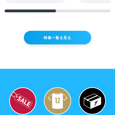
credit_card
決済情報
購入手続きへ進む
ショッピングを続ける
特集一覧を見る