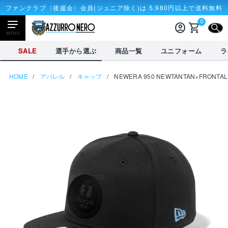
ファンクラブ〈後援会〉会員(ジュニア除く)は 5,980円以上で送料無料
0
account_circle
shopping_cart
CLOSE
MENU
CLOSE
SALE
選手から選ぶ
商品一覧
ユニフォーム
ラ
HOME
アパレル
キャップ
NEWERA 950 NEWTANTAN×FRONTAL
NEWアイテム
タオル・マフラー
応戦雑貨
Tシャツ
receipt_long
account_circle
購入履歴
ログイン
SALE
選手から選ぶ
商品一覧
credit_card
shopping_cart
決済情報
カート
を見る
選手から選ぶ