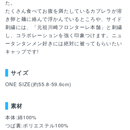
WEBショップ限定グッズ
アウトドア
た。
ray・書籍
LIMITEDユニフォーム
たくさん食べてお腹を満たしているカブレラが溶
キッズ
アクセサリー
き卵と麺に絡んで浮かんでいるところや、サイド
DVD・Bluray・書籍
刺繍には、「元祖川崎フロンターレ本舗」と刺繍
トラベル
し、コラボレーションを強く印象つけます。ニュ
注目ワード
DVD・Blu-ray
ぬいぐるみ
ータンタンメン好きには絶対に被ってもらいたい
キャップです!
カレンダー
ペット
NEWアイテム
タオル・マフラー
トレカ
後援会マイページ
レイングッズ
応戦雑貨
Tシャツ
サイズ
ご利用ガイド
書籍
応援雑貨
ONE SIZE(約55.8‐59.6cm)
お知らせ
生活雑貨(ホーム&キッチン)
お気に入り
素材
特定商取引法について
文具・ステーショナリー
プライバシーポリシー
本体:綿100%
その他
つば裏:ポリエステル100%