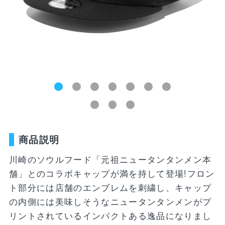
新着商品
ユニフォーム
ライフスタイル
コラボレーショ
ランキング
ン
お気に入り
SALE
商品一覧
バラエティ雑貨
WEBショップ
キッズ
ユニフォーム
限定グッズ
商品説明
30周年記念アイテム
FP1st
川崎のソウルフード「元祖ニュータンタンメン本
ライフスタイル
FP2nd
舗」とのコラボキャップが満を持して登場!フロン
コラボレーション
ト部分には店舗のエンブレムを刺繍し、キャップ
GK1st
の内側には美味しそうなニュータンタンメンがプ
バラエティ雑貨
GK2nd・3rd
リントされているインパクトある逸品になりまし
DVD・Blu-