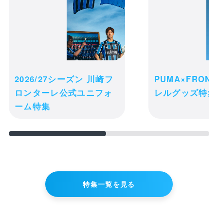
切れになる可能性がございます。
ご注文完了後の変更・キャンセル・返
receipt_long
品・交換は一切お受け出来ません。予め
購入履歴
ご了承ください。
credit_card
決済情報
2026/27シーズン 川崎フ
PUMA×FRON
購入手続きへ進む
ロンターレ公式ユニフォ
レルグッズ特集
ーム特集
ショッピングを続ける
特集一覧を見る